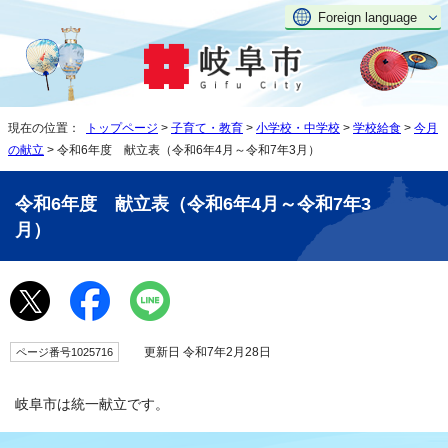
Foreign language
現在の位置：
トップページ
>
子育て・教育
>
小学校・中学校
>
学校給食
>
今月
の献立
> 令和6年度 献立表（令和6年4月～令和7年3月）
令和6年度 献立表（令和6年4月～令和7年3
月）
更新日 令和7年2月28日
ページ番号1025716
岐阜市は統一献立です。