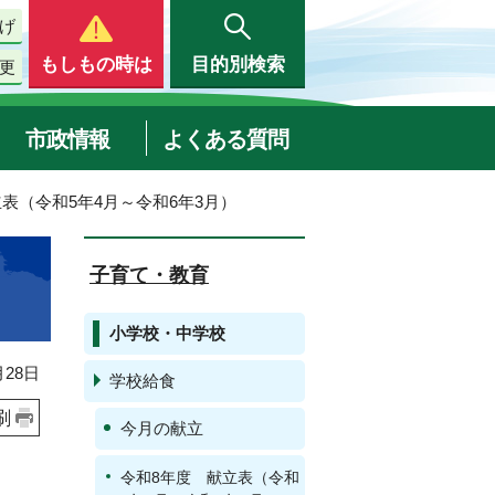
げ
もしもの時は
目的別検索
更
市政情報
よくある質問
立表（令和5年4月～令和6年3月）
子育て・教育
小学校・中学校
28日
学校給食
刷
今月の献立
令和8年度 献立表（令和