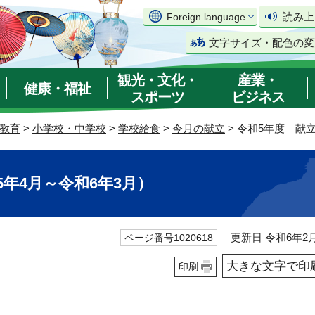
読み上
Foreign language
文字サイズ・配色の変
観光・文化・
産業・
健康・福祉
スポーツ
ビジネス
教育
>
小学校・中学校
>
学校給食
>
今月の献立
> 令和5年度 献
年4月～令和6年3月）
更新日 令和6年2月
ページ番号1020618
大きな文字で印
印刷