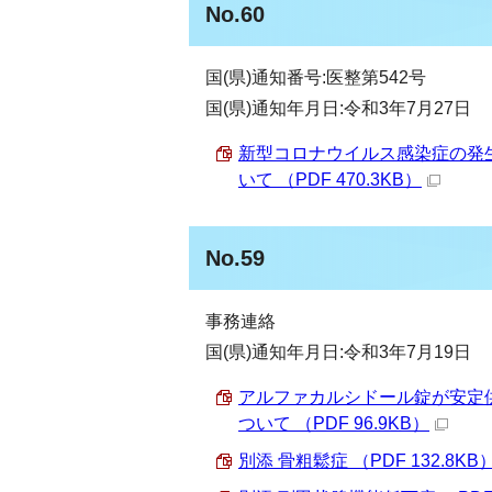
No.60
国(県)通知番号:医整第542号
国(県)通知年月日:令和3年7月27日
新型コロナウイルス感染症の発
いて （PDF 470.3KB）
No.59
事務連絡
国(県)通知年月日:令和3年7月19日
アルファカルシドール錠が安定
ついて （PDF 96.9KB）
別添 骨粗鬆症 （PDF 132.8KB