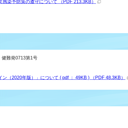
染予防策の遵守について （PDF 213.3KB）
、健難発0713第1号
20年版）」について ( pdf ： 49KB ) （PDF 48.3KB）