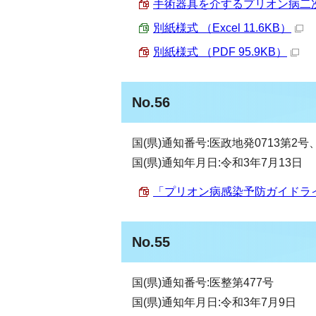
手術器具を介するプリオン病二次感
別紙様式 （Excel 11.6KB）
別紙様式 （PDF 95.9KB）
No.56
国(県)通知番号:医政地発0713第2号
国(県)通知年月日:令和3年7月13日
「プリオン病感染予防ガイドライン（20
No.55
国(県)通知番号:医整第477号
国(県)通知年月日:令和3年7月9日