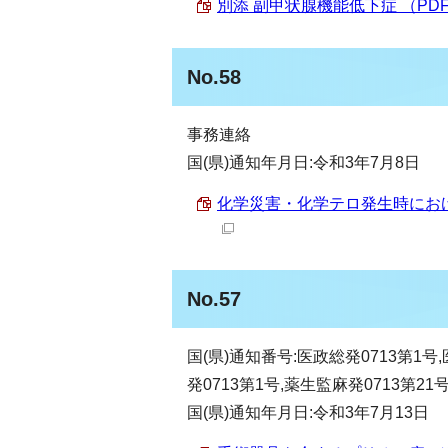
別添 副甲状腺機能低下症 （PDF 1
No.58
事務連絡
国(県)通知年月日:令和3年7月8日
化学災害・化学テロ発生時における
No.57
国(県)通知番号:医政総発0713第1号,
発0713第1号,薬生監麻発0713第21
国(県)通知年月日:令和3年7月13日