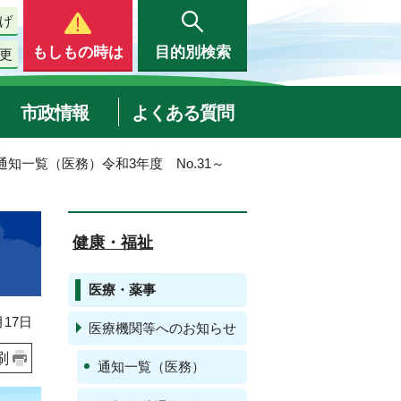
げ
もしもの時は
目的別検索
更
市政情報
よくある質問
 通知一覧（医務）令和3年度 No.31～
健康・福祉
医療・薬事
17日
医療機関等へのお知らせ
刷
通知一覧（医務）