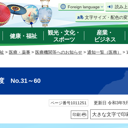
読み上
Foreign language
文字サイズ・配色の変
観光・文化・
産業・
健康・福祉
スポーツ
ビジネス
祉
>
医療・薬事
>
医療機関等へのお知らせ
>
通知一覧（医務）
>
No.31～60
更新日 令和3年9月
ページ番号1011251
大きな文字で印
印刷