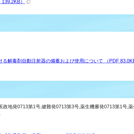
39.2KB）
解毒剤自動注射器の備蓄および使用について （PDF 83.0K
医政地発0713第1号,健難発0713第3号,薬生機審発0713第1号,
号