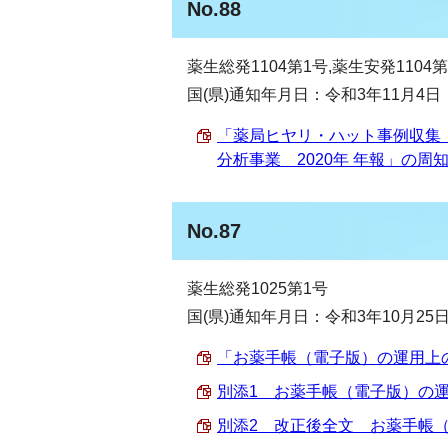
No.88
薬生総発1104第1号,薬生安発1104
国(県)通知年月日：令和3年11月4日
「薬局ヒヤリ・ハット事例収集
分析事業 2020年 年報」の周知に
No.87
薬生総発1025第1号
国(県)通知年月日：令和3年10月25
「お薬手帳（電子版）の運用上の留
別添1 お薬手帳（電子版）の運用
別添2 改正後全文 お薬手帳（電