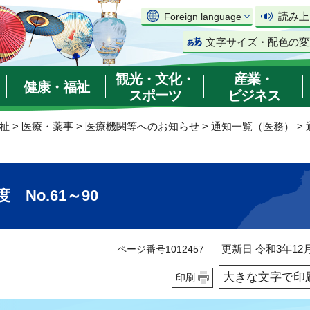
読み上
Foreign language
文字サイズ・配色の変
観光・文化・
産業・
健康・福祉
スポーツ
ビジネス
祉
>
医療・薬事
>
医療機関等へのお知らせ
>
通知一覧（医務）
>
No.61～90
更新日 令和3年12月
ページ番号1012457
大きな文字で印
印刷