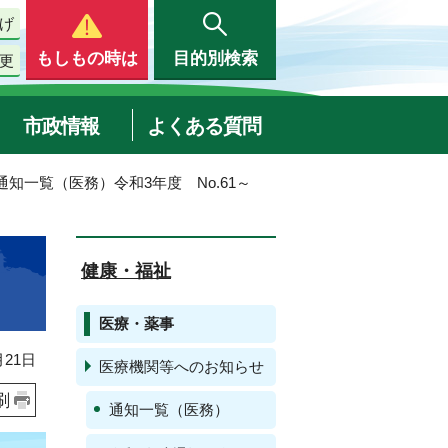
げ
もしもの時は
目的別検索
更
市政情報
よくある質問
 通知一覧（医務）令和3年度 No.61～
健康・福祉
医療・薬事
21日
医療機関等へのお知らせ
刷
通知一覧（医務）