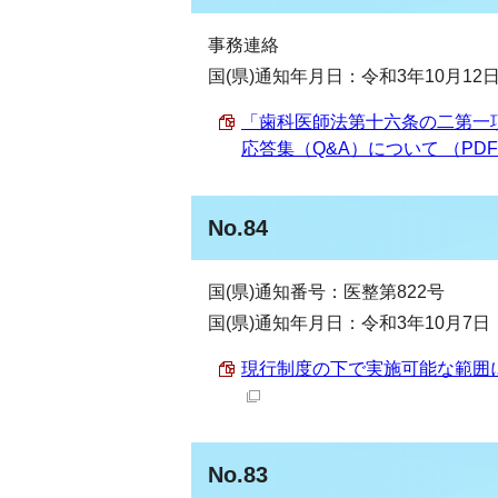
事務連絡
国(県)通知年月日：令和3年10月12
「歯科医師法第十六条の二第一
応答集（Q&A）について （PDF 
No.84
国(県)通知番号：医整第822号
国(県)通知年月日：令和3年10月7日
現行制度の下で実施可能な範囲にお
No.83