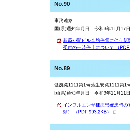
No.90
事務連絡
国(県)通知年月日：令和3年11月17
新霞が関ビル全館停電に伴う新
受付の一時停止について （PDF 6
No.89
健感発1111第1号薬生安発1111第1
国(県)通知年月日：令和3年11月11
インフルエンザ様疾患罹患時の
頼） （PDF 993.2KB）