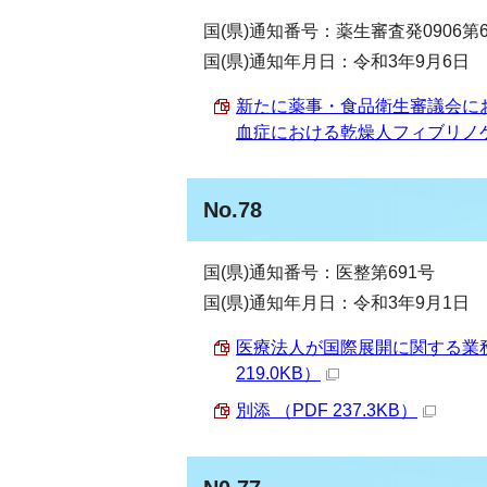
国(県)通知番号：薬生審査発0906第6
国(県)通知年月日：令和3年9月6日
新たに薬事・食品衛生審議会に
血症における乾燥人フィブリノゲン
No.78
国(県)通知番号：医整第691号
国(県)通知年月日：令和3年9月1日
医療法人が国際展開に関する業務
219.0KB）
別添 （PDF 237.3KB）