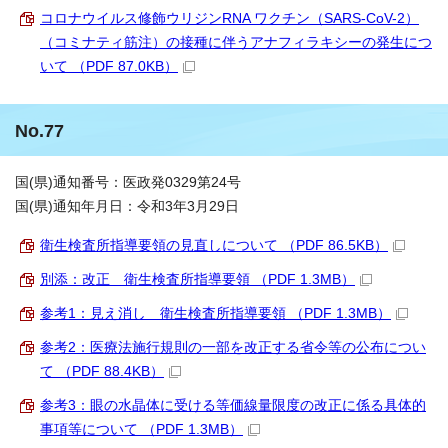
コロナウイルス修飾ウリジンRNA ワクチン（SARS-CoV-2）
（コミナティ筋注）の接種に伴うアナフィラキシーの発生につ
いて （PDF 87.0KB）
No.77
国(県)通知番号：医政発0329第24号
国(県)通知年月日：令和3年3月29日
衛生検査所指導要領の見直しについて （PDF 86.5KB）
別添：改正 衛生検査所指導要領 （PDF 1.3MB）
参考1：見え消し 衛生検査所指導要領 （PDF 1.3MB）
参考2：医療法施行規則の一部を改正する省令等の公布につい
て （PDF 88.4KB）
参考3：眼の水晶体に受ける等価線量限度の改正に係る具体的
事項等について （PDF 1.3MB）