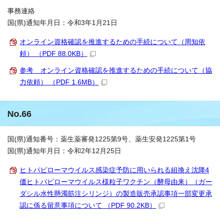
事務連絡
国(県)通知年月日：令和3年1月21日
オンライン資格確認を推進するための手続について（周知依
頼） （PDF 88.0KB）
参考 オンライン資格確認を推進するための手続について（協
力依頼） （PDF 1.6MB）
No.66
国(県)通知番号：薬生薬審発1225第9号、薬生安発1225第1号
国(県)通知年月日：令和2年12月25日
ヒトパピローマウイルス感染症予防に用いられる組換え沈降4
価ヒトパピローマウイルス様粒子ワクチン（酵母由来）（ガー
ダシル水性懸濁筋注シリンジ）の製造販売承認事項一部変更承
認に係る留意事項について （PDF 90.2KB）