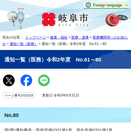
Foreign language
現在の位置：
トップページ
>
健康・福祉
>
医療・薬事
>
医療機関等へのお知ら
せ
>
通知一覧（医務）
> 通知一覧（医務）令和2年度 No.61～80
通知一覧（医務）令和2年度 No.61～80
更新日 令和3年8月31日
ページ番号1010218
No.80
国(県)通知番号：医政安発0331第1号、薬生安発0331第1号