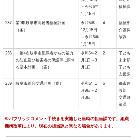
～令和6年
福祉課
1月15日
237
第9期岐阜市高齢者福祉計画
令和5年
4
福祉部
（案）
12月15日
介護保
～令和6年
険課
1月15日
238
「第4次岐阜市配偶者からの暴力
令和6年2
2
子ども
の防止及び被害者の保護等に関す
月1日～3
未来部
る基本計画」（案）
月1日
子ども
支援課
239
岐阜市総合交通計画（案）
令和6年1
6
都市建
月9日～2
設部
月8日
交通政
策課
※パブリックコメント手続きを実施した当時の担当課です。組織
機構改革により、現在の担当課と異なる場合があります。