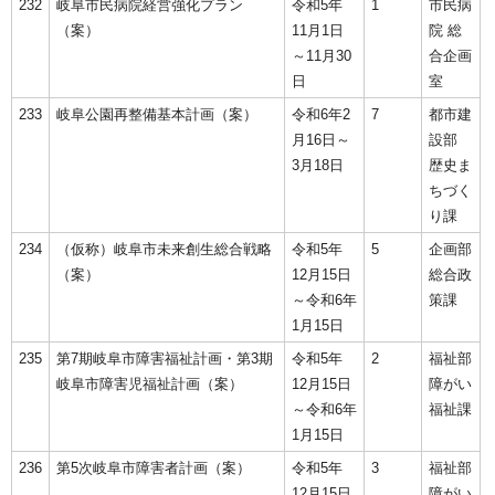
232
岐阜市民病院経営強化プラン
令和5年
1
市民病
（案）
11月1日
院 総
～11月30
合企画
日
室
233
岐阜公園再整備基本計画（案）
令和6年2
7
都市建
月16日～
設部
3月18日
歴史ま
ちづく
り課
234
（仮称）岐阜市未来創生総合戦略
令和5年
5
企画部
（案）
12月15日
総合政
～令和6年
策課
1月15日
235
第7期岐阜市障害福祉計画・第3期
令和5年
2
福祉部
岐阜市障害児福祉計画（案）
12月15日
障がい
～令和6年
福祉課
1月15日
236
第5次岐阜市障害者計画（案）
令和5年
3
福祉部
12月15日
障がい