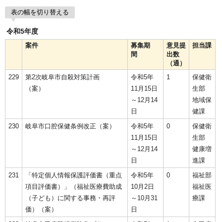
表の幅を切り替える
令和5年度
案件
募集期
意見提
担当課
間
出数
（通）
229
第2次岐阜市自殺対策計画
令和5年
1
保健衛
（案）
11月15日
生部
～12月14
地域保
日
健課
230
岐阜市口腔保健条例改正（案）
令和5年
0
保健衛
11月15日
生部
～12月14
健康増
日
進課
231
「特定個人情報保護評価書（重点
令和5年
0
福祉部
項目評価書）」（福祉医療費助成
10月2日
福祉医
（子ども）に関する事務・再評
～10月31
療課
価）（案）
日