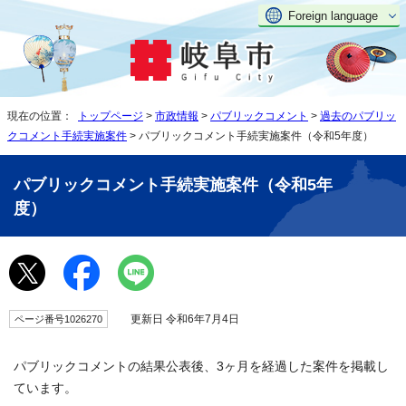
Foreign language
現在の位置：
トップページ
>
市政情報
>
パブリックコメント
>
過去のパブリッ
クコメント手続実施案件
> パブリックコメント手続実施案件（令和5年度）
パブリックコメント手続実施案件（令和5年
度）
更新日 令和6年7月4日
ページ番号1026270
パブリックコメントの結果公表後、3ヶ月を経過した案件を掲載し
ています。