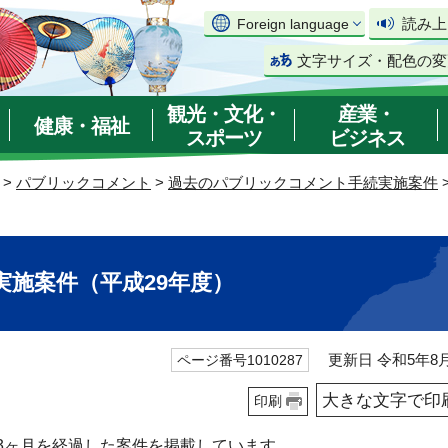
読み上
Foreign language
文字サイズ・配色の変
観光・文化・
産業・
健康・福祉
スポーツ
ビジネス
>
パブリックコメント
>
過去のパブリックコメント手続実施案件
施案件（平成29年度）
更新日 令和5年8月
ページ番号1010287
大きな文字で印
印刷
3ヶ月を経過した案件を掲載しています。