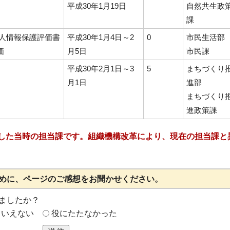
平成30年1月19日
自然共生政
課
個人情報保護評価書
平成30年1月4日～2
0
市民生活部
価
月5日
市民課
平成30年2月1日～3
5
まちづくり
月1日
進部
まちづくり
進政策課
した当時の担当課です。組織機構改革により、現在の担当課と
めに、ページのご感想をお聞かせください。
ましたか？
もいえない
役にたたなかった