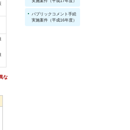
実施案件（平成17年度）
策
パブリックコメント手続
実施案件（平成16年度）
推
推
異な