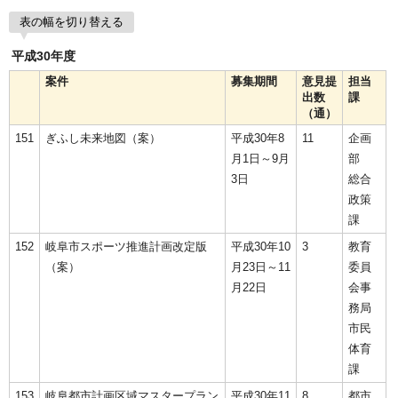
表の幅を切り替える
平成30年度
案件
募集期間
意見提
担当
出数
課
（通）
151
ぎふし未来地図（案）
平成30年8
11
企画
月1日～9月
部
3日
総合
政策
課
152
岐阜市スポーツ推進計画改定版
平成30年10
3
教育
（案）
月23日～11
委員
月22日
会事
務局
市民
体育
課
153
岐阜都市計画区域マスタープラン
平成30年11
8
都市