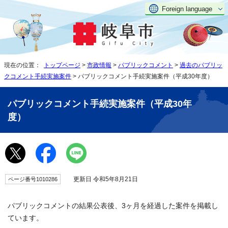
Foreign language
現在の位置：
トップページ
>
市政情報
>
パブリックコメント
>
過去のパブリッ
クコメント手続実施案件
> パブリックコメント手続実施案件（平成30年度）
パブリックコメント手続実施案件（平成30年
度）
更新日 令和5年8月21日
ページ番号1010286
パブリックコメントの結果公表後、3ヶ月を経過した案件を掲載し
ています。