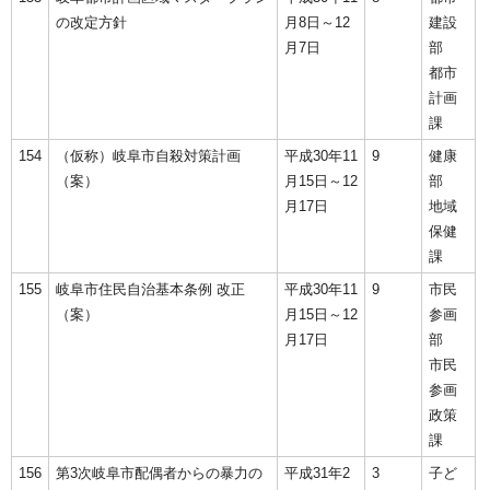
の改定方針
月8日～12
建設
月7日
部
都市
計画
課
154
（仮称）岐阜市自殺対策計画
平成30年11
9
健康
（案）
月15日～12
部
月17日
地域
保健
課
155
岐阜市住民自治基本条例 改正
平成30年11
9
市民
（案）
月15日～12
参画
月17日
部
市民
参画
政策
課
156
第3次岐阜市配偶者からの暴力の
平成31年2
3
子ど