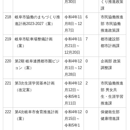
月30日
くり推進政策
課
218
岐阜市協働のまちづくり推
令和4年11
6
市民協働推進
進計画2023-2027（案）
月8日～12
部 市民協働
月7日
推進政策課
219
岐阜市駐車場整備計画
令和4年11
7
都市建設部
（案）
月21日～
都市計画課
12月20日
220
第2期 岐阜連携都市圏ビジ
令和4年12
0
企画部 政策
ョン（案）
月1日～12
調整課
月28日
221
第3次生涯学習基本計画
令和4年12
2
市民協働推進
（改定案）
月12日～
部 男女共
令和5年1
生・生涯学習
月11日
推進課
222
第4次岐阜市食育推進計画
令和4年12
0
保健衛生部
（案）
月15日～
健康増進課
令和5年1