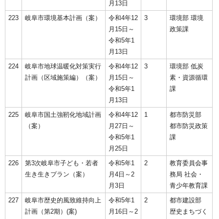
月13日
223
岐阜市環境基本計画（案）
令和4年12
3
環境部 環境
月15日～
政策課
令和5年1
月13日
224
岐阜市地球温暖化対策実行
令和4年12
3
環境部 低炭
計画（区域施策編）（案）
月15日～
素・資源循環
令和5年1
課
月13日
225
岐阜市国土強靭化地域計画
令和4年12
1
都市防災部
（案）
月27日～
都市防災政策
令和5年1
課
月25日
226
第3次岐阜市子ども・若者
令和5年1
2
教育委員会事
生き生きプラン（案）
月4日～2
務局 社会・
月3日
青少年教育課
227
岐阜市歴史的風致維持向上
令和5年1
2
都市建設部
計画（第2期）(案)
月16日～2
歴史まちづく