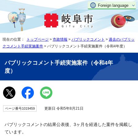
Foreign language
現在の位置：
トップページ
>
市政情報
>
パブリックコメント
>
過去のパブリッ
クコメント手続実施案件
> パブリックコメント手続実施案件（令和4年度）
パブリックコメント手続実施案件（令和4年
度）
更新日 令和5年8月21日
ページ番号1019459
パブリックコメントの結果公表後、3ヶ月を経過した案件を掲載し
ています。