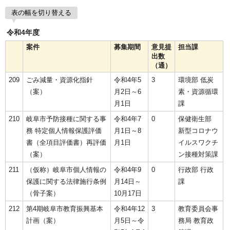
表の幅を切り替える
令和4年度
案件
募集期間
意見提
担当課
出数
（通）
209
ごみ減量・資源化指針
令和4年5
3
環境部 低炭
（案）
月2日～6
素・資源循環
月1日
課
210
岐阜市予防接種に関する事
令和4年7
0
保健衛生部
務 特定個人情報保護評価
月1日～8
新型コロナウ
書（全項目評価書）再評価
月1日
イルスワクチ
（案）
ン接種対策課
211
（仮称）岐阜市個人情報の
令和4年9
0
行政部 行政
保護に関する法律施行条例
月14日～
課
（骨子案）
10月17日
212
第4期岐阜市教育振興基本
令和4年12
3
教育委員会事
計画（案）
月5日～令
務局 教育政