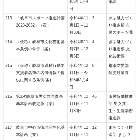
和5年1月4
策課
日
213
「岐阜市スポーツ推進計画
令和4年11
3
ぎふ魅力づく
2023-2032」（案）
月1日～11
り推進部 市
月30日
民スポーツ課
214
（仮称）岐阜市文化芸術基
令和4年11
4
ぎふ魅力づく
本条例の骨子（案）
月7日～12
り推進部 文
月6日
化芸術課
215
（仮称）岐阜市避難行動要
令和4年12
0
都市防災部
支援者名簿の名簿情報の提
月1日～令
防災対策課
供に関する条例(案)
和5年1月4
日
216
第3次岐阜市男女共同参画
令和4年11
46
市民協働推進
基本計画改定版（案）
月1日～11
部 男女共
月30日
生・生涯学習
推進課
217
岐阜市中心市街地活性化基
令和4年11
12
まちづくり推
本計画（案）
月1日～11
進部 まちづ