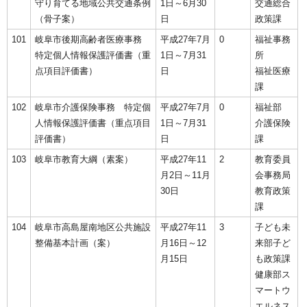
守り育てる地域公共交通条例
1日～6月30
交通総合
（骨子案）
日
政策課
101
岐阜市後期高齢者医療事務
平成27年7月
0
福祉事務
特定個人情報保護評価書（重
1日～7月31
所
点項目評価書）
日
福祉医療
課
102
岐阜市介護保険事務 特定個
平成27年7月
0
福祉部
人情報保護評価書（重点項目
1日～7月31
介護保険
評価書）
日
課
103
岐阜市教育大綱（素案）
平成27年11
2
教育委員
月2日～11月
会事務局
30日
教育政策
課
104
岐阜市高島屋南地区公共施設
平成27年11
3
子ども未
整備基本計画（案）
月16日～12
来部子ど
月15日
も政策課
健康部ス
マートウ
エルネス