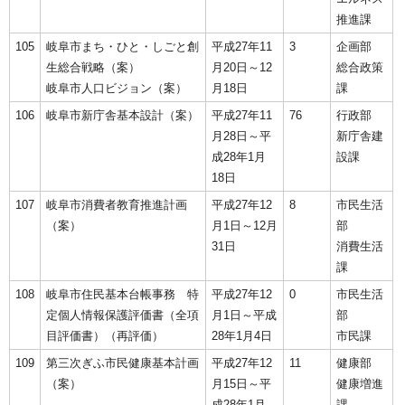
推進課
105
岐阜市まち・ひと・しごと創
平成27年11
3
企画部
生総合戦略（案）
月20日～12
総合政策
岐阜市人口ビジョン（案）
月18日
課
106
岐阜市新庁舎基本設計（案）
平成27年11
76
行政部
月28日～平
新庁舎建
成28年1月
設課
18日
107
岐阜市消費者教育推進計画
平成27年12
8
市民生活
（案）
月1日～12月
部
31日
消費生活
課
108
岐阜市住民基本台帳事務 特
平成27年12
0
市民生活
定個人情報保護評価書（全項
月1日～平成
部
目評価書）（再評価）
28年1月4日
市民課
109
第三次ぎふ市民健康基本計画
平成27年12
11
健康部
（案）
月15日～平
健康増進
成28年1月
課