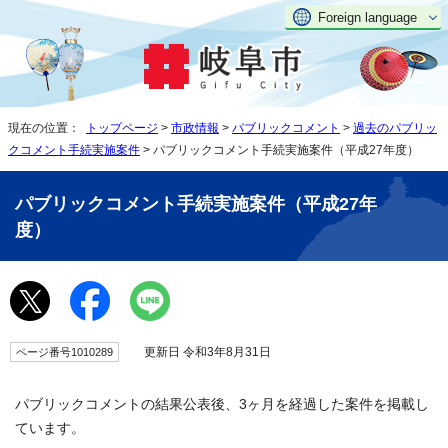
Foreign language
現在の位置：
トップページ
>
市政情報
>
パブリックコメント
>
過去のパブリッ
クコメント手続実施案件
> パブリックコメント手続実施案件（平成27年度）
パブリックコメント手続実施案件（平成27年
度）
更新日 令和3年8月31日
ページ番号1010289
パブリックコメントの結果公表後、3ヶ月を経過した案件を掲載し
ています。