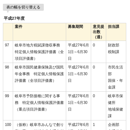
表の幅を切り替える
平成27年度
案件
募集期間
意見提
担当課
出数
（通）
97
岐阜市地方税賦課徴収事務
平成27年6月
0
財政部
特定個人情報保護評価書（全
1日～6月30
税制課
項目評価書）
日
98
岐阜市国民健康保険及び国民
平成27年6月
0
市民生活
年金事務 特定個人情報保護
1日～6月30
部
評価書（全項目評価書）
日
国保・年
金課
99
岐阜市予防接種に関する事
平成27年6月
0
岐阜市保
務 特定個人情報保護評価書
1日～6月30
健所
（重点項目評価書）
日
地域保健
課
100
（仮称）岐阜市みんなで創り
平成27年6月
1
企画部