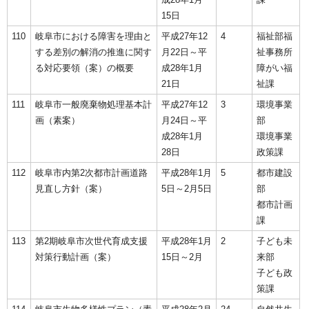
15日
110
岐阜市における障害を理由と
平成27年12
4
福祉部福
する差別の解消の推進に関す
月22日～平
祉事務所
る対応要領（案）の概要
成28年1月
障がい福
21日
祉課
111
岐阜市一般廃棄物処理基本計
平成27年12
3
環境事業
画（素案）
月24日～平
部
成28年1月
環境事業
28日
政策課
112
岐阜市内第2次都市計画道路
平成28年1月
5
都市建設
見直し方針（案）
5日～2月5日
部
都市計画
課
113
第2期岐阜市次世代育成支援
平成28年1月
2
子ども未
対策行動計画（案）
15日～2月
来部
子ども政
策課