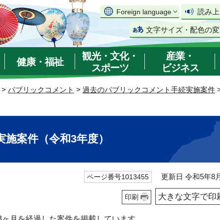
読み上
Foreign language
文字サイズ・配色の変
観光・文化・
産業・
健康・福祉
スポーツ
ビジネス
>
パブリックコメント
>
過去のパブリックコメント手続実施案件
実施案件（令和3年度）
更新日 令和5年8月
ページ番号1013455
大きな文字で印
印刷
3ヶ月を経過した案件を掲載しています。