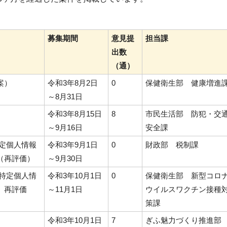
募集期間
意見提
担当課
出数
（通）
案）
令和3年8月2日
0
保健衛生部 健康増進
～8月31日
）
令和3年8月15日
8
市民生活部 防犯・交
～9月16日
安全課
定個人情報
令和3年9月1日
0
財政部 税制課
（再評価）
～9月30日
特定個人情
令和3年10月1日
0
保健衛生部 新型コロ
」再評価
～11月1日
ウイルスワクチン接種
策課
）
令和3年10月1日
7
ぎふ魅力づくり推進