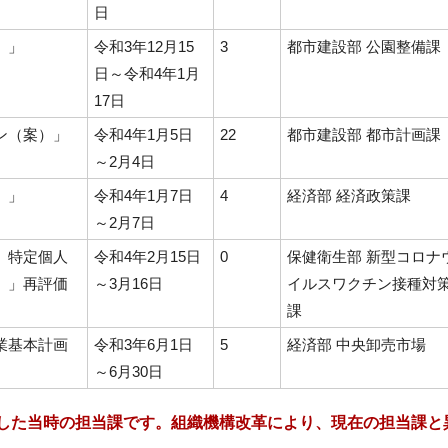
日
）」
令和3年12月15
3
都市建設部 公園整備課
日～令和4年1月
17日
ン（案）」
令和4年1月5日
22
都市建設部 都市計画課
～2月4日
）」
令和4年1月7日
4
経済部 経済政策課
～2月7日
 特定個人
令和4年2月15日
0
保健衛生部 新型コロナ
）」再評価
～3月16日
イルスワクチン接種対
課
業基本計画
令和3年6月1日
5
経済部 中央卸売市場
～6月30日
した当時の担当課です。組織機構改革により、現在の担当課と