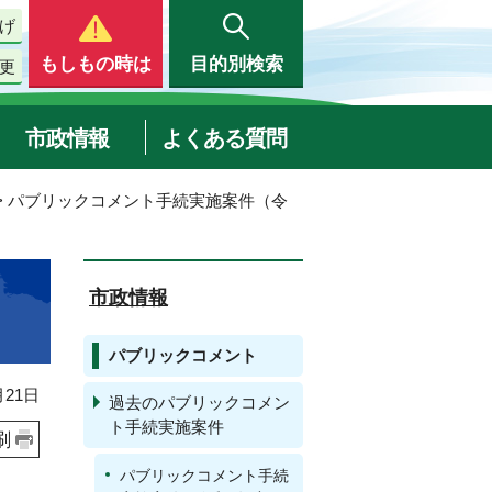
げ
もしもの時は
目的別検索
更
市政情報
よくある質問
> パブリックコメント手続実施案件（令
市政情報
パブリックコメント
21日
過去のパブリックコメン
ト手続実施案件
刷
パブリックコメント手続