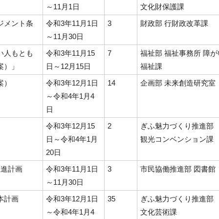
～11月1日
文化財保護課
ジメント条
令和3年11月1日
3
財政部 行財政改革課
～11月30日
い人もとも
令和3年11月15
7
福祉部 福祉事務所 障が
案）」
日～12月15日
福祉課
案）
令和3年12月1日
14
企画部 未来創造研究室
～令和4年1月4
日
令和3年12月15
2
ぎふ魅力づくり推進
日～令和4年1月
観光コンベンション課
20日
推進計画
令和3年11月1日
3
市民協働推進部 図書館
～11月30日
本計画
令和3年12月1日
35
ぎふ魅力づくり推進
～令和4年1月4
文化芸術課