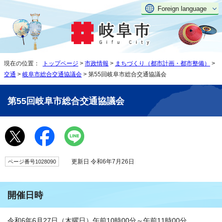
Foreign language
現在の位置：
トップページ
>
市政情報
>
まちづくり（都市計画・都市整備）
>
交通
>
岐阜市総合交通協議会
> 第55回岐阜市総合交通協議会
第55回岐阜市総合交通協議会
更新日 令和6年7月26日
ページ番号1028090
開催日時
令和6年6月27日（木曜日）午前10時00分～午前11時00分