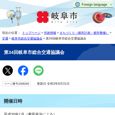
Foreign language
現在の位置：
トップページ
>
市政情報
>
まちづくり（都市計画・都市整備）
>
交通
>
岐阜市総合交通協議会
> 第34回岐阜市総合交通協議会
第34回岐阜市総合交通協議会
更新日 令和3年8月31日
ページ番号1008260
開催日時
平成30年1月（書面表決による）