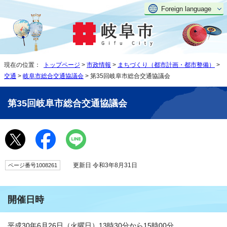
Foreign language
現在の位置：
トップページ
>
市政情報
>
まちづくり（都市計画・都市整備）
>
交通
>
岐阜市総合交通協議会
> 第35回岐阜市総合交通協議会
第35回岐阜市総合交通協議会
更新日 令和3年8月31日
ページ番号1008261
開催日時
平成30年6月26日（火曜日）13時30分から15時00分