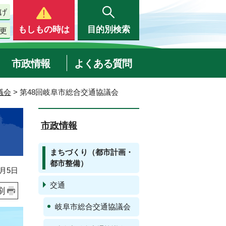
げ
もしもの時は
目的別検索
更
市政情報
よくある質問
議会
> 第48回岐阜市総合交通協議会
市政情報
まちづくり（都市計画・
都市整備）
月5日
交通
刷
岐阜市総合交通協議会