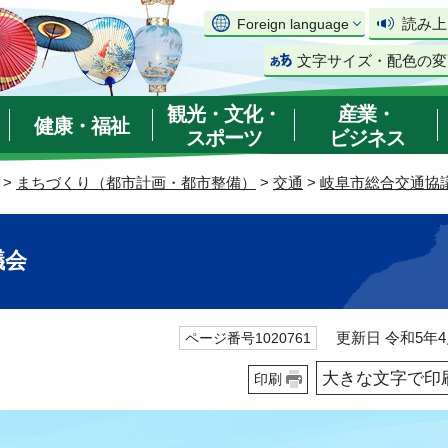
読み上
Foreign language
文字サイズ・配色の変
観光・文化・
産業・
健康・福祉
スポーツ
ビジネス
>
まちづくり（都市計画・都市整備）
>
交通
>
岐阜市総合交通協
議会
更新日 令和5年4
ページ番号1020761
大きな文字で印
印刷