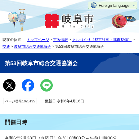
Foreign language
現在の位置：
トップページ
>
市政情報
>
まちづくり（都市計画・都市整備）
>
交通
>
岐阜市総合交通協議会
> 第53回岐阜市総合交通協議会
第53回岐阜市総合交通協議会
更新日 令和6年4月16日
ページ番号1026195
開催日時
令和6年2月28日（水曜日）午前10時00分～午前11時00分