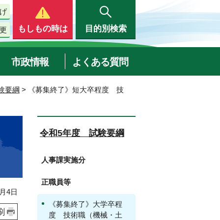
げ
もしもの時は
目的別検索
更
市政情報
よくある質問
験要綱
> 《募集終了》短大卒程度 技
令和5年度 試験要綱
人事課実施分
正職員等
月4日
《募集終了》大学卒程
刷
度 技術職（機械・土