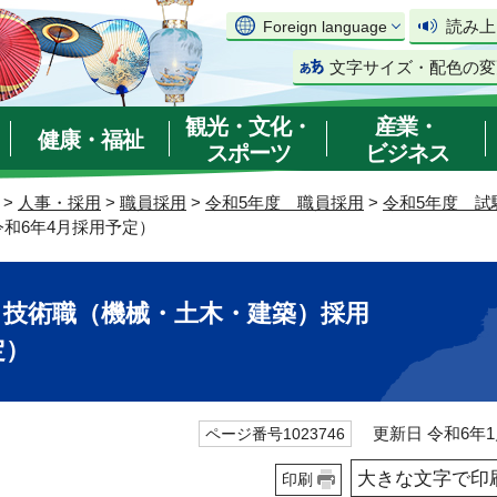
読み上
Foreign language
文字サイズ・配色の変
観光・文化・
産業・
健康・福祉
スポーツ
ビジネス
>
人事・採用
>
職員採用
>
令和5年度 職員採用
>
令和5年度 試
和6年4月採用予定）
 技術職（機械・土木・建築）採用
定）
更新日 令和6年1
ページ番号1023746
大きな文字で印
印刷