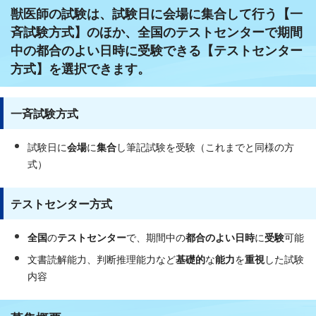
獣医師の試験は、試験日に会場に集合して行う【一
斉試験方式】のほか、全国のテストセンターで期間
中の都合のよい日時に受験できる【テストセンター
方式】を選択できます。
一斉試験方式
試験日に
会場
に
集合
し筆記試験を受験（これまでと同様の方
式）
テストセンター方式
全国
の
テストセンター
で、期間中の
都合のよい日時
に
受験
可能
文書読解能力、判断推理能力など
基礎的
な
能力
を
重視
した試験
内容