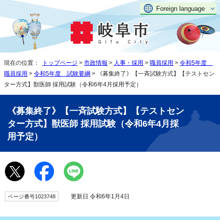
Foreign language
現在の位置：
トップページ
>
市政情報
>
人事・採用
>
職員採用
>
令和5年度
職員採用
>
令和5年度 試験要綱
> 《募集終了》【一斉試験方式】【テストセン
ター方式】獣医師 採用試験（令和6年4月採用予定）
《募集終了》【一斉試験方式】【テストセン
ター方式】獣医師 採用試験（令和6年4月採
用予定）
更新日 令和6年1月4日
ページ番号1023748