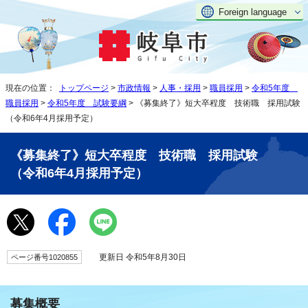
Foreign language
現在の位置：
トップページ
>
市政情報
>
人事・採用
>
職員採用
>
令和5年度
職員採用
>
令和5年度 試験要綱
> 《募集終了》短大卒程度 技術職 採用試験
（令和6年4月採用予定）
《募集終了》短大卒程度 技術職 採用試験
（令和6年4月採用予定）
更新日 令和5年8月30日
ページ番号1020855
募集概要