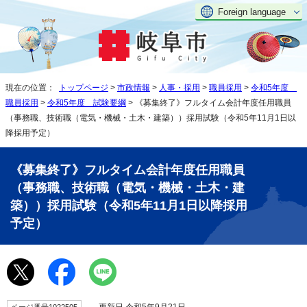
Foreign language
現在の位置：
トップページ
>
市政情報
>
人事・採用
>
職員採用
>
令和5年度
職員採用
>
令和5年度 試験要綱
> 《募集終了》フルタイム会計年度任用職員
（事務職、技術職（電気・機械・土木・建築））採用試験（令和5年11月1日以
降採用予定）
《募集終了》フルタイム会計年度任用職員
（事務職、技術職（電気・機械・土木・建
築））採用試験（令和5年11月1日以降採用
予定）
更新日 令和5年9月21日
ページ番号1022505