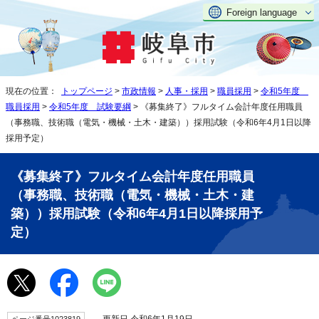
Foreign language
現在の位置：
トップページ
>
市政情報
>
人事・採用
>
職員採用
>
令和5年度
職員採用
>
令和5年度 試験要綱
> 《募集終了》フルタイム会計年度任用職員
（事務職、技術職（電気・機械・土木・建築））採用試験（令和6年4月1日以降
採用予定）
《募集終了》フルタイム会計年度任用職員
（事務職、技術職（電気・機械・土木・建
築））採用試験（令和6年4月1日以降採用予
定）
更新日 令和6年1月19日
ページ番号1023819