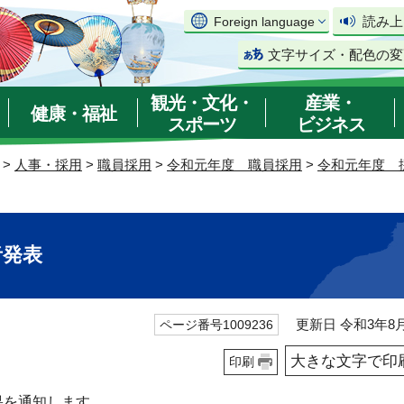
読み上
Foreign language
文字サイズ・配色の変
観光・文化・
産業・
健康・福祉
スポーツ
ビジネス
>
人事・採用
>
職員採用
>
令和元年度 職員採用
>
令和元年度 
者発表
更新日 令和3年8月
ページ番号1009236
大きな文字で印
印刷
果を通知します。