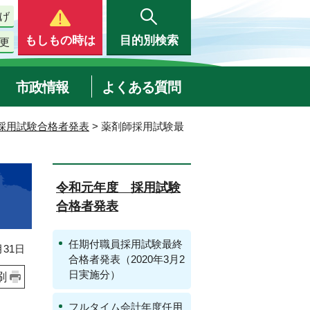
げ
もしもの時は
目的別検索
更
市政情報
よくある質問
採用試験合格者発表
> 薬剤師採用試験最
令和元年度 採用試験
合格者発表
任期付職員採用試験最終
31日
合格者発表（2020年3月2
日実施分）
刷
フルタイム会計年度任用