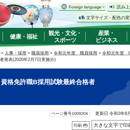
読み上
Foreign language
文字サイズ・配色の変
観光・文化・
産業・
健康・福祉
スポーツ
ビジネス
>
人事・採用
>
職員採用
>
令和元年度 職員採用
>
令和元年度 
表(2020年2月7日実施分)
・資格免許職B採用試験最終合格者
)
更新日 令和3年8月
ページ番号1009204
大きな文字で印
印刷