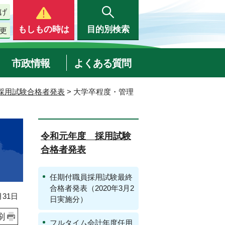
げ
もしもの時は
目的別検索
更
市政情報
よくある質問
採用試験合格者発表
> 大学卒程度・管理
令和元年度 採用試験
合格者発表
任期付職員採用試験最終
合格者発表（2020年3月2
31日
日実施分）
刷
フルタイム会計年度任用