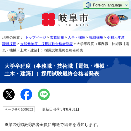
Foreign language
現在の位置：
トップページ
>
市政情報
>
人事・採用
>
職員採用
>
令和元年度
職員採用
>
令和元年度 採用試験合格者発表
> 大学卒程度（事務職・技術職【電
気・機械・土木・建築】）採用試験最終合格者発表
大学卒程度（事務職・技術職【電気・機械・
土木・建築】）採用試験最終合格者発表
更新日 令和3年8月31日
ページ番号1009232
※第2次試験受験者全員に郵送で結果を通知します。