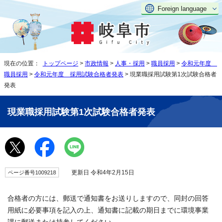
Foreign language
現在の位置：
トップページ
>
市政情報
>
人事・採用
>
職員採用
>
令和元年度
職員採用
>
令和元年度 採用試験合格者発表
> 現業職採用試験第1次試験合格者
発表
現業職採用試験第1次試験合格者発表
更新日 令和4年2月15日
ページ番号1009218
合格者の方には、郵送で通知書をお送りしますので、同封の回答
用紙に必要事項を記入の上、通知書に記載の期日までに環境事業