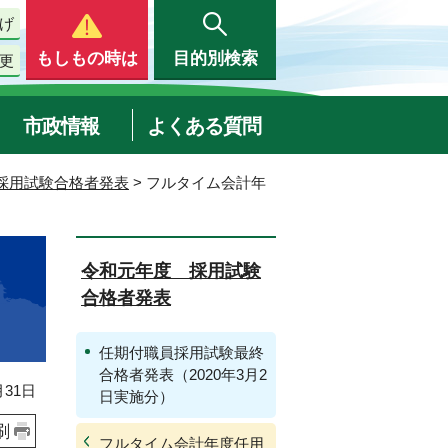
げ
もしもの時は
目的別検索
更
市政情報
よくある質問
採用試験合格者発表
> フルタイム会計年
令和元年度 採用試験
合格者発表
任期付職員採用試験最終
合格者発表（2020年3月2
31日
日実施分）
刷
フルタイム会計年度任用