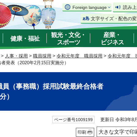
読み上
Foreign language
文字サイズ・配色の変
観光・文化・
産業・
健康・福祉
スポーツ
ビジネス
>
人事・採用
>
職員採用
>
令和元年度 職員採用
>
令和元年度 
発表（2020年2月15日実施分）
職員（事務職）採用試験最終合格者
施分）
更新日 令和3年8月
ページ番号1009199
大きな文字で印
印刷