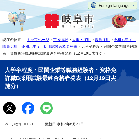
Foreign language
現在の位置：
トップページ
>
市政情報
>
人事・採用
>
職員採用
>
令和元年度
職員採用
>
令和元年度 採用試験合格者発表
> 大学卒程度・民間企業等職務経験
者・資格免許職B採用試験最終合格者発表（12月19日実施分）
大学卒程度・民間企業等職務経験者・資格免
許職B採用試験最終合格者発表（12月19日実
施分）
更新日 令和3年8月31日
ページ番号1009211