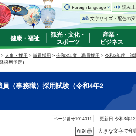
読み上
Foreign language
文字サイズ・配色の変
観光・文化・
産業・
健康・福祉
スポーツ
ビジネス
>
人事・採用
>
職員採用
>
令和3年度 職員採用
>
令和3年度 試
以降採用予定）
員（事務職）採用試験（令和4年2
更新日 令和3年12
ページ番号1014011
大きな文字で印
印刷