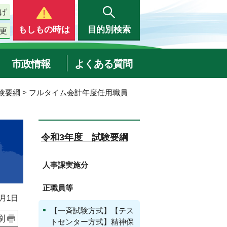
げ
もしもの時は
目的別検索
更
市政情報
よくある質問
験要綱
> フルタイム会計年度任用職員
令和3年度 試験要綱
人事課実施分
正職員等
月1日
【一斉試験方式】【テス
刷
トセンター方式】精神保