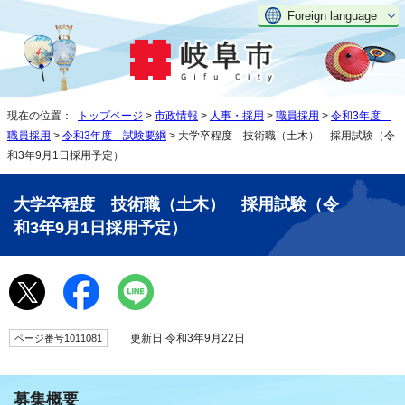
Foreign language
現在の位置：
トップページ
>
市政情報
>
人事・採用
>
職員採用
>
令和3年度
職員採用
>
令和3年度 試験要綱
> 大学卒程度 技術職（土木） 採用試験（令
和3年9月1日採用予定）
大学卒程度 技術職（土木） 採用試験（令
和3年9月1日採用予定）
更新日 令和3年9月22日
ページ番号1011081
募集概要