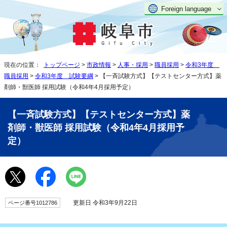
Foreign language
現在の位置：
トップページ
>
市政情報
>
人事・採用
>
職員採用
>
令和3年度
職員採用
>
令和3年度 試験要綱
> 【一斉試験方式】【テストセンター方式】薬
剤師・獣医師 採用試験（令和4年4月採用予定）
【一斉試験方式】【テストセンター方式】薬
剤師・獣医師 採用試験（令和4年4月採用予
定）
更新日 令和3年9月22日
ページ番号1012786