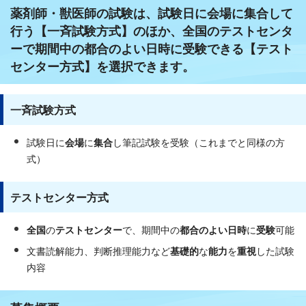
薬剤師・獣医師の試験は、試験日に会場に集合して
行う【一斉試験方式】のほか、全国のテストセンタ
ーで期間中の都合のよい日時に受験できる【テスト
センター方式】を選択できます。
一斉試験方式
試験日に
会場
に
集合
し筆記試験を受験（これまでと同様の方
式）
テストセンター方式
全国
の
テストセンター
で、期間中の
都合のよい日時
に
受験
可能
文書読解能力、判断推理能力など
基礎的
な
能力
を
重視
した試験
内容