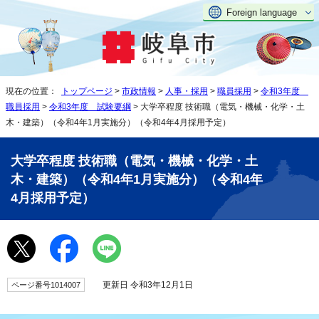
Foreign language
現在の位置：
トップページ
>
市政情報
>
人事・採用
>
職員採用
>
令和3年度
職員採用
>
令和3年度 試験要綱
> 大学卒程度 技術職（電気・機械・化学・土
木・建築）（令和4年1月実施分）（令和4年4月採用予定）
大学卒程度 技術職（電気・機械・化学・土
木・建築）（令和4年1月実施分）（令和4年
4月採用予定）
更新日 令和3年12月1日
ページ番号1014007