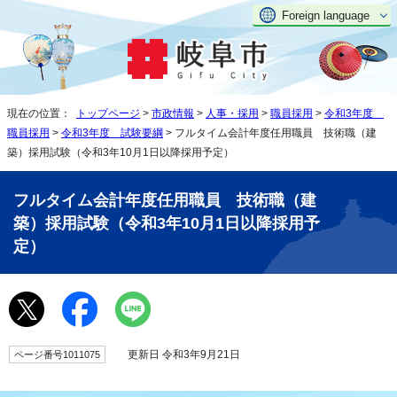
Foreign language
現在の位置：
トップページ
>
市政情報
>
人事・採用
>
職員採用
>
令和3年度
職員採用
>
令和3年度 試験要綱
> フルタイム会計年度任用職員 技術職（建
築）採用試験（令和3年10月1日以降採用予定）
フルタイム会計年度任用職員 技術職（建
築）採用試験（令和3年10月1日以降採用予
定）
更新日 令和3年9月21日
ページ番号1011075