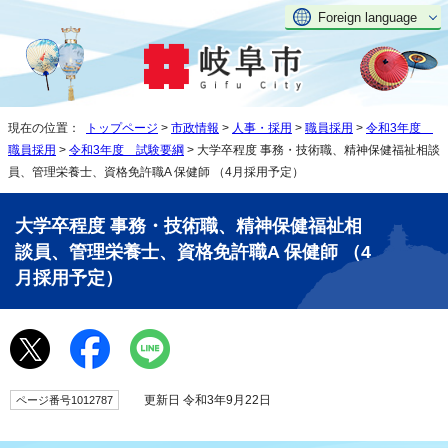
Foreign language
現在の位置：
トップページ
>
市政情報
>
人事・採用
>
職員採用
>
令和3年度
職員採用
>
令和3年度 試験要綱
> 大学卒程度 事務・技術職、精神保健福祉相談
員、管理栄養士、資格免許職A 保健師 （4月採用予定）
大学卒程度 事務・技術職、精神保健福祉相
談員、管理栄養士、資格免許職A 保健師 （4
月採用予定）
更新日 令和3年9月22日
ページ番号1012787