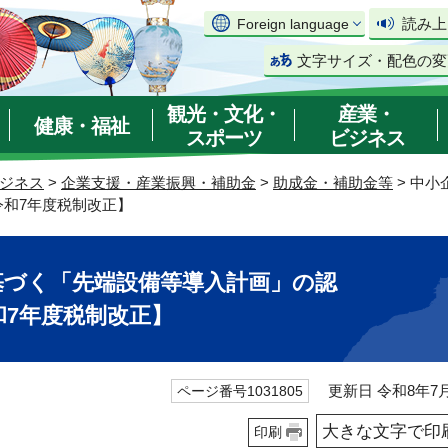
読み上
Foreign language
文字サイズ・配色の変
観光・文化・
産業・
健康・福祉
スポーツ
ビジネス
ジネス
>
企業支援・産業振興・補助金
>
助成金・補助金等
> 中
和7年度税制改正】
基づく「先端設備等導入計画」の認
7年度税制改正】
更新日 令和8年7月
ページ番号1031805
大きな文字で印
印刷