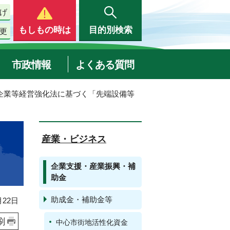
げ
もしもの時は
目的別検索
更
市政情報
よくある質問
小企業等経営強化法に基づく「先端設備等
産業・ビジネス
企業支援・産業振興・補
助金
助成金・補助金等
22日
刷
中心市街地活性化資金