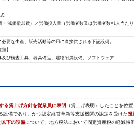
定式
件費 + 減価償却費）／労働投入量（労働者数又は労働者数×1人当た
に必要な生産、販売活動等の用に直接供される下記設備。
種類】
具及び検査工具、器具備品、建物附属設備、ソフトウェア
とする賃上げ方針を従業員に表明
（賃上げ表明）したことを位置
る設備であり、かつ認定経営革新等支援機関の認定を受けた
投
た以下の設備
について、地方税法において固定資産税の軽減特