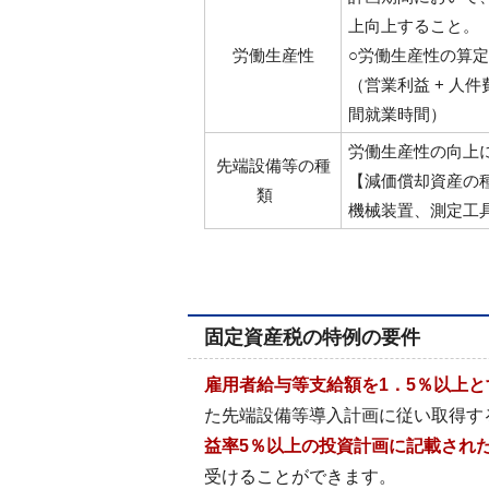
上向上すること。
労働生産性
○労働生産性の算
（営業利益 + 人
間就業時間）
労働生産性の向上
先端設備等の種
【減価償却資産の
類
機械装置、測定工
固定資産税の特例の要件
雇用者給与等支給額を1．5％以上
た先端設備等導入計画に従い取得す
益率5％以上の投資計画に記載され
受けることができます。