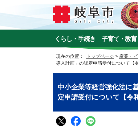
くらし・手続き
子育て・教育
現在の位置：
トップページ
>
産業・ビ
導入計画」の認定申請受付について【令
中小企業等経営強化法に
定申請受付について【令和