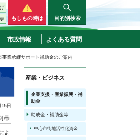
げ
もしもの時は
目的別検索
更
市政情報
よくある質問
阜市事業承継サポート補助金のご案内
産業・ビジネス
企業支援・産業振興・補
助金
15日
助成金・補助金等
刷
中心市街地活性化資金
によ