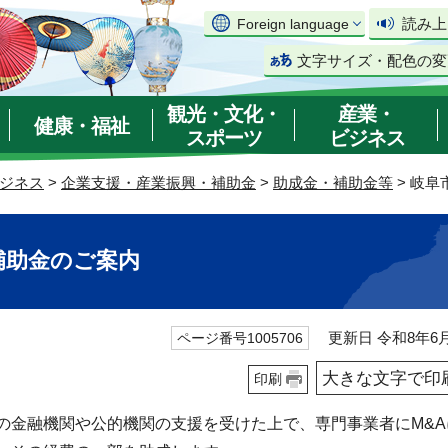
読み上
Foreign language
文字サイズ・配色の変
観光・文化・
産業・
健康・福祉
スポーツ
ビジネス
ジネス
>
企業支援・産業振興・補助金
>
助成金・補助金等
> 岐
補助金のご案内
更新日 令和8年6月
ページ番号1005706
大きな文字で印
印刷
の金融機関や公的機関の支援を受けた上で、専門事業者にM&A