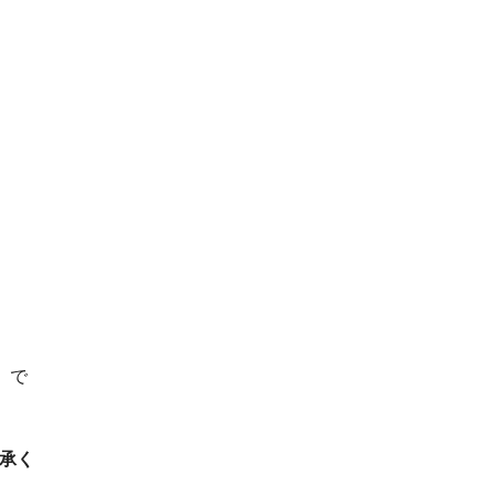
）で
承く