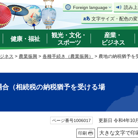
読み上
Foreign language
文字サイズ・配色の変
観光・文化・
産業・
健康・福祉
スポーツ
ビジネス
ジネス
>
農業振興
>
各種手続き（農業振興）
> 農地の納税猶予
場合（相続税の納税猶予を受ける場
更新日 令和4年10月
ページ番号1006017
大きな文字で印
印刷