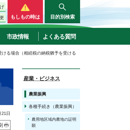
げ
もしもの時は
目的別検索
更
市政情報
よくある質問
を受ける場合（相続税の納税猶予を受ける
産業・ビジネス
農業振興
各種手続き（農業振興）
21日
農用地区域内農地の証明
刷
願