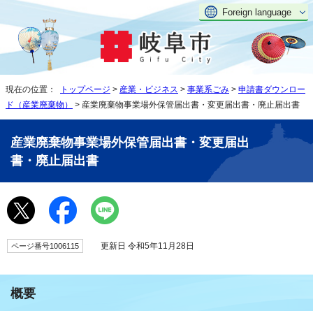
Foreign language
現在の位置：
トップページ
>
産業・ビジネス
>
事業系ごみ
>
申請書ダウンロー
ド（産業廃棄物）
> 産業廃棄物事業場外保管届出書・変更届出書・廃止届出書
産業廃棄物事業場外保管届出書・変更届出
書・廃止届出書
更新日 令和5年11月28日
ページ番号1006115
概要