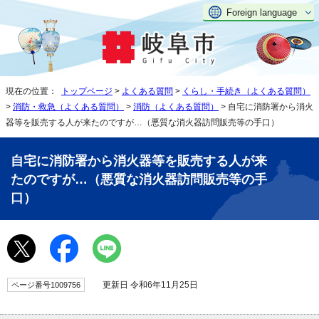
Foreign language
現在の位置：
トップページ
>
よくある質問
>
くらし・手続き（よくある質問）
>
消防・救急（よくある質問）
>
消防（よくある質問）
> 自宅に消防署から消火
器等を販売する人が来たのですが…（悪質な消火器訪問販売等の手口）
自宅に消防署から消火器等を販売する人が来
たのですが…（悪質な消火器訪問販売等の手
口）
更新日 令和6年11月25日
ページ番号1009756