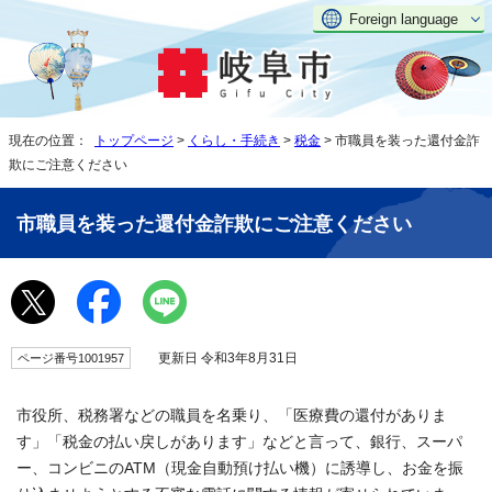
Foreign language
現在の位置：
トップページ
>
くらし・手続き
>
税金
> 市職員を装った還付金詐
欺にご注意ください
市職員を装った還付金詐欺にご注意ください
更新日 令和3年8月31日
ページ番号1001957
市役所、税務署などの職員を名乗り、「医療費の還付がありま
す」「税金の払い戻しがあります」などと言って、銀行、スーパ
ー、コンビニのATM（現金自動預け払い機）に誘導し、お金を振