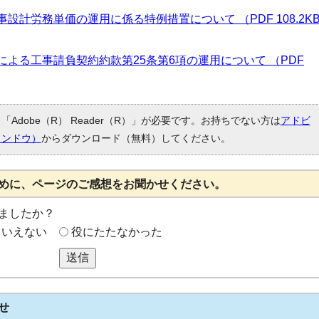
設計労務単価の運用に係る特例措置について （PDF 108.2K
による工事請負契約約款第25条第6項の運用について （PDF
Adobe（R） Reader（R）」が必要です。お持ちでない方は
アドビ
ィンドウ）
からダウンロード（無料）してください。
めに、ページのご感想をお聞かせください。
ましたか？
もいえない
役にたたなかった
送信
せ