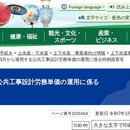
読み上
Foreign language
文字サイズ・配色の変
観光・文化・
産業・
健康・福祉
スポーツ
ビジネス
手続き
>
上水道・下水道
>
上下水道 事業者向け情報
>
上下水道
7年3月から適用する公共工事設計労務単価の運用に係る特例措置等
公共工事設計労務単価の運用に係る
更新日 令和7年3月
ページ番号1031664
大きな文字で印
印刷