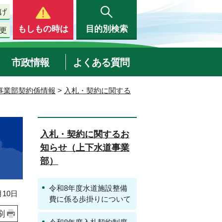
げ
もしもの時は
目的別検索
更
市政情報
よくある質問
事業部契約係情報
>
入札・契約に関する
入札・契約に関するお
知らせ（上下水道事業
部）
令和8年度水道施設整備
10日
費に係る歩掛りについて
刷