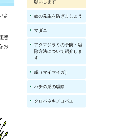
願いします
いよ
蚊の発生を防ぎましょう
マダニ
迷惑
アタマジラミの予防・駆
をお
除方法について紹介しま
す
蛾（マイマイガ）
ハチの巣の駆除
クロバネキノコバエ