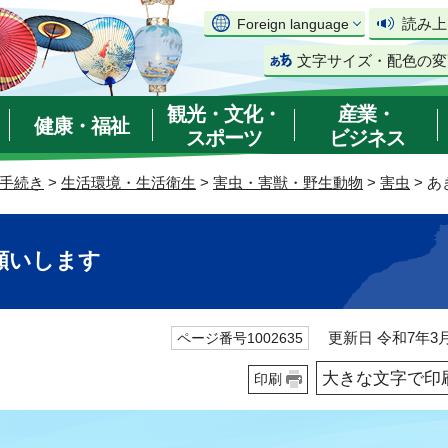
読み上
Foreign language
文字サイズ・配色の変
観光・文化・
産業・
健康・福祉
スポーツ
ビジネス
手続き
>
生活環境・生活衛生
>
害虫・害獣・野生動物
>
害虫
> 
願いします
更新日 令和7年3月
ページ番号1002635
大きな文字で印
印刷