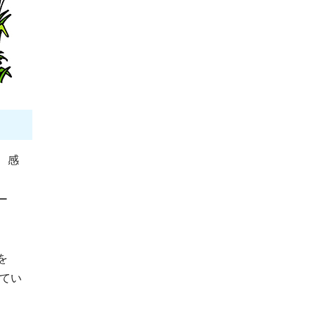
、感
ー
を
てい