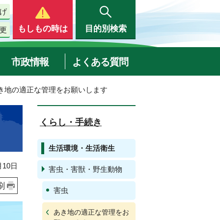
げ
もしもの時は
目的別検索
更
市政情報
よくある質問
あき地の適正な管理をお願いします
くらし・手続き
生活環境・生活衛生
10日
害虫・害獣・野生動物
刷
害虫
あき地の適正な管理をお