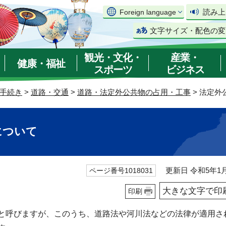
読み上
Foreign language
文字サイズ・配色の変
観光・文化・
産業・
健康・福祉
スポーツ
ビジネス
手続き
>
道路・交通
>
道路・法定外公共物の占用・工事
> 法定
について
更新日 令和5年1月
ページ番号1018031
大きな文字で印
印刷
と呼びますが、このうち、道路法や河川法などの法律が適用さ