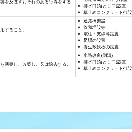
影響を及ぼすおそれのある行為をする
排水口(落とし口)設置
草止めコンクリート打設
通路橋架設
管類埋設等
使用すること。
電柱・支線等設置
足場の設置
養生敷鉄板の設置
水路改良(側溝)
排水口(落とし口)設置
物を新築し、改築し、又は除去するこ
草止めコンクリート打設