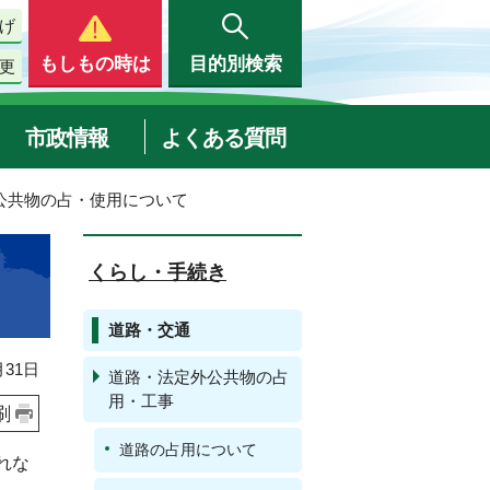
げ
もしもの時は
目的別検索
更
市政情報
よくある質問
外公共物の占・使用について
くらし・手続き
道路・交通
31日
道路・法定外公共物の占
用・工事
刷
道路の占用について
れな