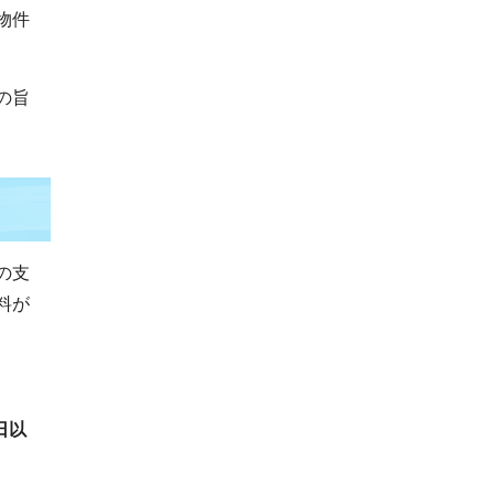
物件
の旨
の支
料が
日以