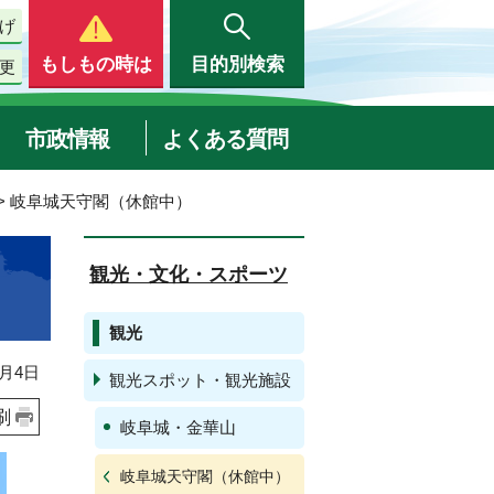
げ
もしもの時は
目的別検索
更
市政情報
よくある質問
> 岐阜城天守閣（休館中）
観光・文化・スポーツ
観光
月4日
観光スポット・観光施設
刷
岐阜城・金華山
岐阜城天守閣（休館中）