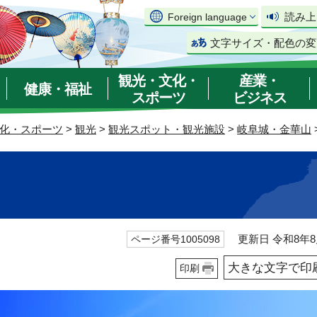
読み上
Foreign language
文字サイズ・配色の変
観光・文化・
産業・
健康・福祉
スポーツ
ビジネス
化・スポーツ
>
観光
>
観光スポット・観光施設
>
岐阜城・金華山
更新日 令和8年8
ページ番号1005098
大きな文字で印
印刷