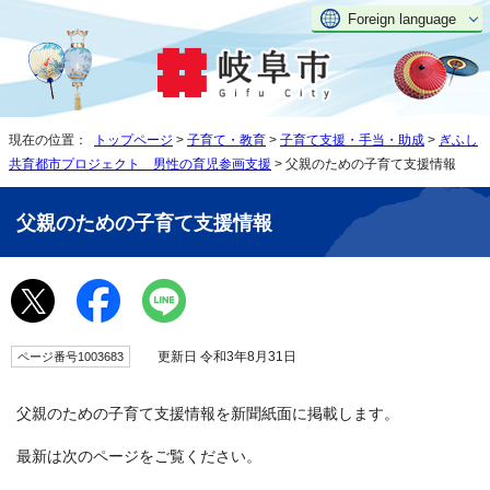
Foreign language
現在の位置：
トップページ
>
子育て・教育
>
子育て支援・手当・助成
>
ぎふし
共育都市プロジェクト 男性の育児参画支援
> 父親のための子育て支援情報
父親のための子育て支援情報
更新日 令和3年8月31日
ページ番号1003683
父親のための子育て支援情報を新聞紙面に掲載します。
最新は次のページをご覧ください。