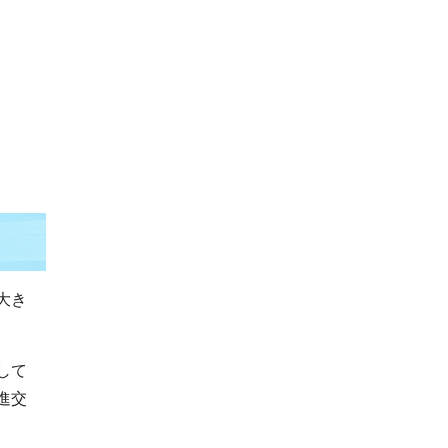
大き
して
進交