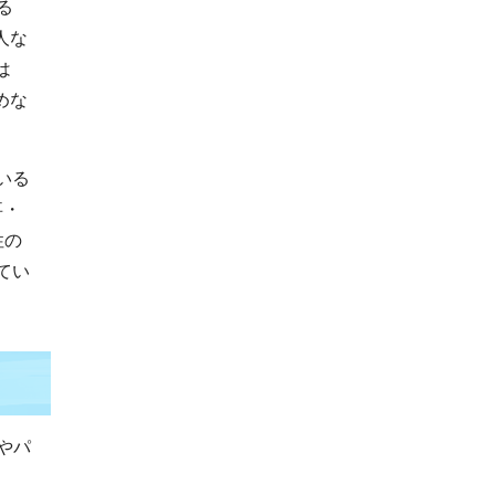
る
人な
は
めな
いる
事・
性の
てい
やパ