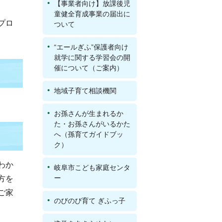
【事業者向け】放課後児
童健全育成事業の届出に
プロ
ついて
“エールぎふ”保護者向け
就学に関する学習会の開
催について（ご案内）
地域子育て相談機関
お孫さんが生まれるか
た・お孫さんがいるかた
へ（孫育てガイドブッ
ク）
わか
岐阜市こども家庭センタ
ー
方を
ご家
のびのび育て ぎふっ子