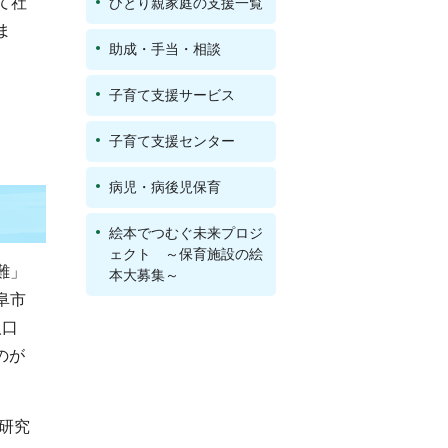
て社
ひとり親家庭の支援一覧
ま
助成・手当・相談
子育て支援サービス
子育て支援センター
病児・病後児保育
絵本でつむぐ未来プロジ
ェクト ～保育施設の絵
難」
本大募集～
阜市
人口
のが
題研究