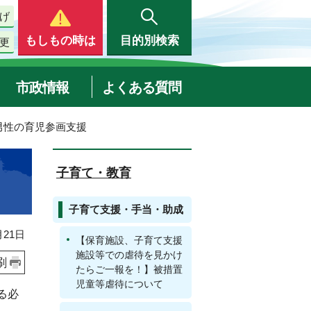
げ
もしもの時は
目的別検索
更
市政情報
よくある質問
男性の育児参画支援
子育て・教育
子育て支援・手当・助成
21日
【保育施設、子育て支援
施設等での虐待を見かけ
刷
たらご一報を！】被措置
児童等虐待について
る必