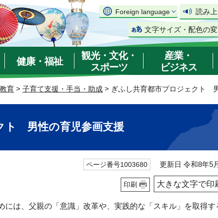
読み上
Foreign language
文字サイズ・配色の変
観光・文化・
産業・
健康・福祉
スポーツ
ビジネス
教育
>
子育て支援・手当・助成
> ぎふし共育都市プロジェクト 
クト 男性の育児参画支援
更新日 令和8年5月
ページ番号1003680
大きな文字で印
印刷
めには、父親の「意識」改革や、実践的な「スキル」を取得す