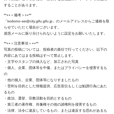
することがあります。
**++＜備考＞++**
「kodomo-sei@city.gifu.gifu.jp」のメールアドレスからご連絡を取
らせていただく場合がございます。
迷惑メールに振り分けられないように設定をお願いいたします。
**++＜注意事項＞++**
写真の投稿については、投稿者の責任で行ってください。以下の
内容にあてはまる投稿はすべて禁止します。
・文字やスタンプの挿入など、加工された写真
・個人、企業、団体等を中傷、またはプライバシーを侵害するも
の
・他の個人、企業、団体等になりすましたもの
・営利を目的とした情報提供、広告宣伝もしくは勧誘行為にあた
るもの
・政治、選挙、宗教活動を目的とするもの
・第三者の著作権、肖像権その他の諸権利を侵害するもの
・法律、法令に違反しているもの、または違反する恐れがあるも