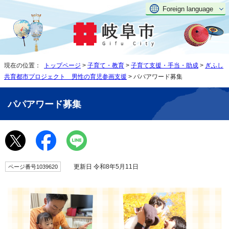
Foreign language
現在の位置：
トップページ
>
子育て・教育
>
子育て支援・手当・助成
>
ぎふし
共育都市プロジェクト 男性の育児参画支援
> パパアワード募集
パパアワード募集
更新日 令和8年5月11日
ページ番号1039620