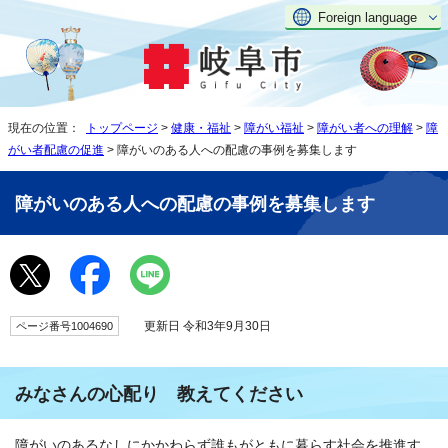
Foreign language
現在の位置：
トップページ
>
健康・福祉
>
障がい福祉
>
障がい者への理解
>
障
がい者配慮の促進
> 障がいのある人への配慮の事例を募集します
障がいのある人への配慮の事例を募集します
更新日 令和3年9月30日
ページ番号1004690
みなさんの心配り 教えてください
障がいのあるなしにかかわらず誰もがともに暮らす社会を推進す