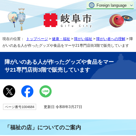
Foreign language
現在の位置：
トップページ
>
健康・福祉
>
障がい福祉
>
障がい者への理解
> 障
がいのある人が作ったグッズや食品をマーサ21専門店街3階で販売しています
障がいのある人が作ったグッズや食品をマー
サ21専門店街3階で販売しています
更新日 令和8年3月27日
ページ番号1004684
「福祉の店」についてのご案内