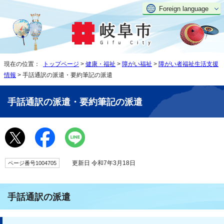
Foreign language
現在の位置：
トップページ
>
健康・福祉
>
障がい福祉
>
障がい者福祉生活支援
情報
> 手話通訳の派遣・要約筆記の派遣
手話通訳の派遣・要約筆記の派遣
更新日 令和7年3月18日
ページ番号1004705
手話通訳の派遣