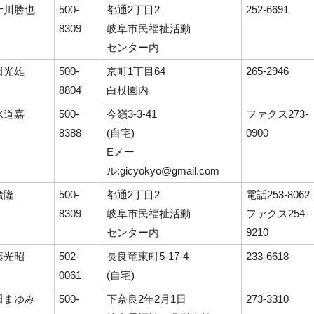
十川勝也
500-
都通2丁目2
252-6691
8309
岐阜市民福祉活動
センター内
田光雄
500-
京町1丁目64
265-2946
8804
白杖園内
水道嘉
500-
今嶺3-3-41
ファクス273-
8388
(自宅)
0900
Eメー
ル:gicyokyo@gmail.com
廣隆
500-
都通2丁目2
電話253-8062
8309
岐阜市民福祉活動
ファクス254-
センター内
9210
藤光昭
502-
長良竜東町5-17-4
233-6618
0061
(自宅)
田まゆみ
500-
下奈良2年2月1日
273-3310