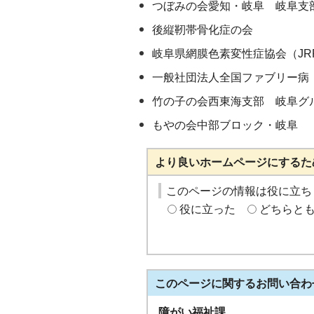
つぼみの会愛知・岐阜 岐阜支
後縦靭帯骨化症の会
岐阜県網膜色素変性症協会（JR
一般社団法人全国ファブリー病
竹の子の会西東海支部 岐阜グ
もやの会中部ブロック・岐阜
より良いホームページにするた
このページの情報は役に立ち
役に立った
どちらと
このページに関する
お問い合わ
障がい福祉課