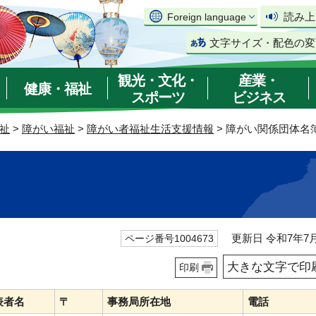
読み上
Foreign language
文字サイズ・配色の変
観光・文化・
産業・
健康・福祉
スポーツ
ビジネス
祉
>
障がい福祉
>
障がい者福祉生活支援情報
> 障がい関係団体名
更新日 令和7年7月
ページ番号1004673
大きな文字で印
印刷
表者名
〒
事務局所在地
電話