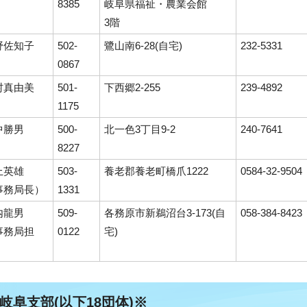
8385
岐阜県福祉・農業会館
3階
野佐知子
502-
鷺山南6-28(自宅)
232-5331
0867
村真由美
501-
下西郷2-255
239-4892
1175
中勝男
500-
北一色3丁目9-2
240-7641
8227
上英雄
503-
養老郡養老町橋爪1222
0584‐32‐9504
事務局長）
1331
内龍男
509-
各務原市新鵜沼台3-173(自
058‐384‐8423
事務局担
0122
宅)
）
阜支部(以下18団体)※