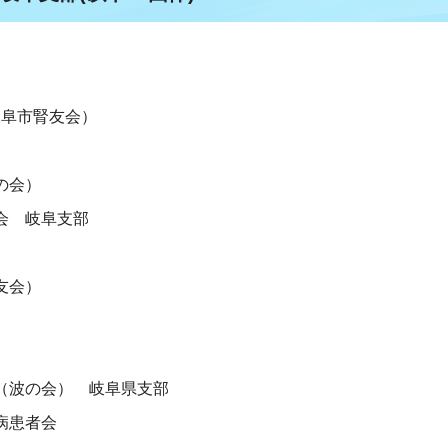
岐阜市腎友会）
）
の会）
会 岐阜支部
友会）
（波の会） 岐阜県支部
病患者会