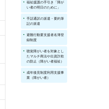
福祉援護の手引き「障が
い者の明日のために」
手話通訳の派遣・要約筆
記の派遣
避難行動要支援者名簿登
録制度
聴覚障がい者を対象とし
たマルチ商法や出資詐欺
の防止（障がい者福祉）
成年後見制度利用支援事
業（障がい者）