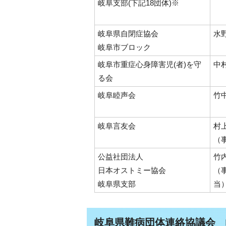
岐阜支部(下記18団体)※
岐阜県自閉症協会
水
岐阜市ブロック
岐阜市重症心身障害児(者)を守
中
る会
岐阜睦声会
竹
岐阜言友会
村
（
公益社団法人
竹
日本オストミー協会
（
岐阜県支部
当
岐阜県難病団体連絡協議会 岐