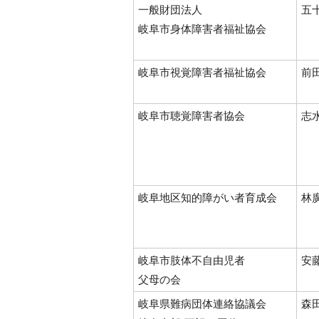
一般財団法人
五
岐阜市身体障害者福祉協会
岐阜市視覚障害者福祉協会
前
岐阜市聴覚障害者協会
志
岐阜地区知的障がい者育成会
林
岐阜市肢体不自由児者
安
父母の会
岐阜県難病団体連絡協議会
森