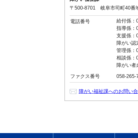
〒500-8701 岐阜市司町40
給付係：05
電話番号
指導係：05
支援係：05
障がい認定係
管理係：05
相談係：05
障がい者虐待
ファクス番号
058-265-
障がい福祉課へのお問い合