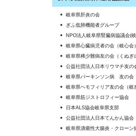
岐阜県肝炎の会
ぎふ低肺機能者グループ
NPO法人岐阜県腎臓病協議会(
岐阜県心臓病児者の会（岐心会
岐阜県稀少難病友の会（くぬぎ
公益社団法人日本リウマチ友の
岐阜県パーキンソン病 友の会
岐阜県ヘモフィリア友の会（岐
岐阜県筋ジストロフィー協会
日本ALS協会岐阜県支部
公益社団法人日本てんかん協会
岐阜県潰瘍性大腸炎・クローン