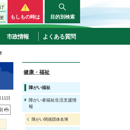
げ
もしもの時は
目的別検索
更
市政情報
よくある質問
簿
健康・福祉
障がい福祉
11日
障がい者福祉生活支援情
報
刷
障がい関係団体名簿